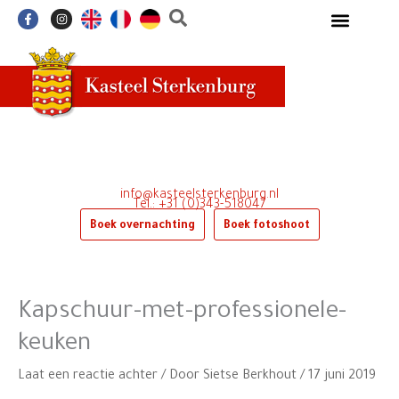
Ga
F
I
a
n
naar
c
s
e
t
de
b
a
o
g
inhoud
o
r
k
a
-
m
f
info@kasteelsterkenburg.nl
Tel.: +31 (0)343-518047
Boek overnachting
Boek fotoshoot
Kapschuur-met-professionele-
keuken
Laat een reactie achter
/ Door
Sietse Berkhout
/
17 juni 2019