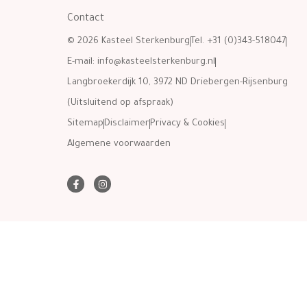
Contact
© 2026 Kasteel Sterkenburg
Tel. +31 (0)343-518047
E-mail:
info@kasteelsterkenburg.nl
Langbroekerdijk 10, 3972 ND Driebergen-Rijsenburg
(Uitsluitend op afspraak)
Sitemap
Disclaimer
Privacy & Cookies
Algemene voorwaarden
F
I
a
n
c
s
e
t
b
a
o
g
o
r
k
a
-
m
f