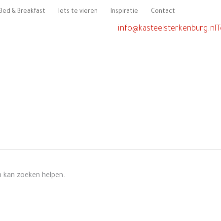
Bed & Breakfast
Iets te vieren
Inspiratie
Contact
info@kasteelsterkenburg.nl
T
n kan zoeken helpen.