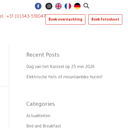
F
I
a
n
c
s
e
t
el.: +31 (0)343-518047
b
a
Boek overnachting
Boek fotoshoot
o
g
o
r
k
a
-
m
f
Recent Posts
Dag van het Kasteel op 25 mei 2026
Elektrische fiets of mountainbike huren?
Categories
Actualiteiten
Bed and Breakfast