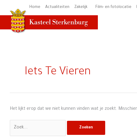
Ga
Home
Actualiteiten
Zakelijk
Film- en fotolocatie
naar
de
inhoud
Zoek
naar:
Iets Te Vieren
Het lijkt erop dat we niet kunnen vinden wat je zoekt. Misschie