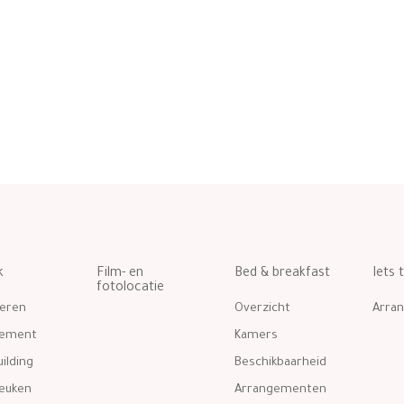
k
Film- en
Bed & breakfast
Iets 
fotolocatie
eren
Overzicht
Arra
gement
Kamers
ilding
Beschikbaarheid
euken
Arrangementen