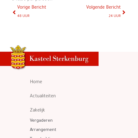
Vorige
Volge
Vorige Bericht
Volgende Bericht
48 UUR
24 UUR
Home
Actualiteiten
Zakelijk
Vergaderen
Arrangement