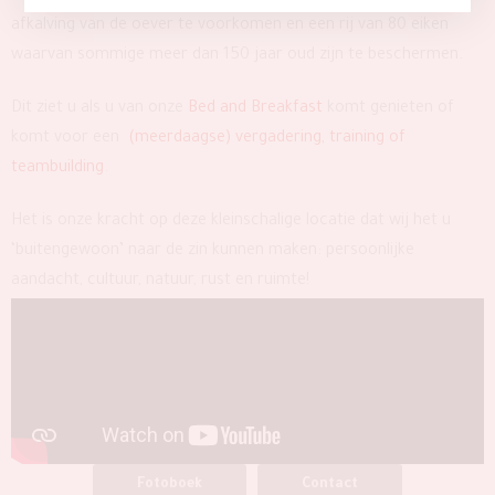
afkalving van de oever te voorkomen en een rij van 80 eiken
waarvan sommige meer dan 150 jaar oud zijn te beschermen.
Dit ziet u als u van onze
Bed and Breakfast
komt genieten of
komt voor een
(meerdaagse) vergadering, training of
teambuilding
.
Het is onze kracht op deze kleinschalige locatie dat wij het u
‘buitengewoon’ naar de zin kunnen maken: persoonlijke
aandacht, cultuur, natuur, rust en ruimte!
Fotoboek
Contact