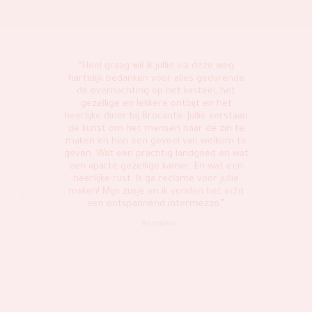
n bij
“Heel graag wil ik jullie via deze weg
“We 
k
hartelijk bedanken voor alles gedurende
Kaste
 en
de overnachting op het kasteel, het
cosy 
kamer
gezellige en lekkere ontbijt en het
are
teen
heerlijke diner bij Brocante. Jullie verstaan
rela
de kunst om het mensen naar de zin te
cast
ekozen
maken en hen een gevoel van welkom te
flexib
als het
geven. Wat een prachtig landgoed en wat
langua
. Zeer
een aparte gezellige kamer. En wat een
can,
heerlijke rust. Ik ga reclame voor jullie
wed
dat we
maken! Mijn zusje en ik vonden het echt
many 
bij de
een ontspannend intermezzo.”
weddi
ist
care 
- Anoniem
rmalig
and t
ewoon
wond
 en
 in de
Sterk
neel.
ker