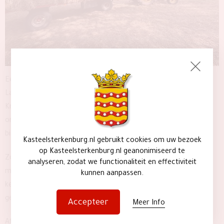
Beleef de bijzonderheid, beleef de natuur
Een sfeervolle buitenplaats in het buitengebied van de
Langbroekerwetering tussen de Utrechtse Heuvelrug en de
Kromme Rijn Streek. Een plek waar wij als familie hard werken
om deze in stand te houden en bij te dragen aan de
biodiversiteit.
Kasteelsterkenburg.nl gebruikt cookies om uw bezoek
op Kasteelsterkenburg.nl geanonimiseerd te
Zo wordt er bijvoorbeeld al meer dan 15 jaar extensief
analyseren, zodat we functionaliteit en effectiviteit
maaibeheer toegepast in de weides rondom het kasteel. Twee
kunnen aanpassen.
keer per jaar wordt er gemaaid en gehooid. Het heeft
geresulteerd in prachtige kruidenrijke graslanden!
Accepteer
Meer Info
Afgelopen jaar is er een natuuroever aangelegd om verdere