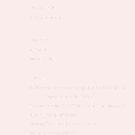
Iets te vieren
Arrangementen
Inspiratie
Fotoboek
Gastenboek
Contact
© 2026 Kasteel Sterkenburg
Tel. +31 (0)343-518047
E-mail:
info@kasteelsterkenburg.nl
Langbroekerdijk 10, 3972 ND Driebergen-Rijsenburg
(Uitsluitend op afspraak)
Sitemap
Disclaimer
Privacy & Cookies
Algemene voorwaarden