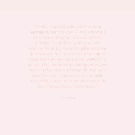
n bij
“Heel graag wil ik jullie via deze weg
“We 
k
hartelijk bedanken voor alles gedurende
Kaste
 en
de overnachting op het kasteel, het
cosy 
kamer
gezellige en lekkere ontbijt en het
are
teen
heerlijke diner bij Brocante. Jullie verstaan
rela
de kunst om het mensen naar de zin te
cast
ekozen
maken en hen een gevoel van welkom te
flexib
als het
geven. Wat een prachtig landgoed en wat
langua
. Zeer
een aparte gezellige kamer. En wat een
can,
heerlijke rust. Ik ga reclame voor jullie
wed
dat we
maken! Mijn zusje en ik vonden het echt
many 
bij de
een ontspannend intermezzo.”
weddi
ist
care 
rmalig
and t
- Anoniem
ewoon
wond
 en
 in de
Sterk
neel.
ker