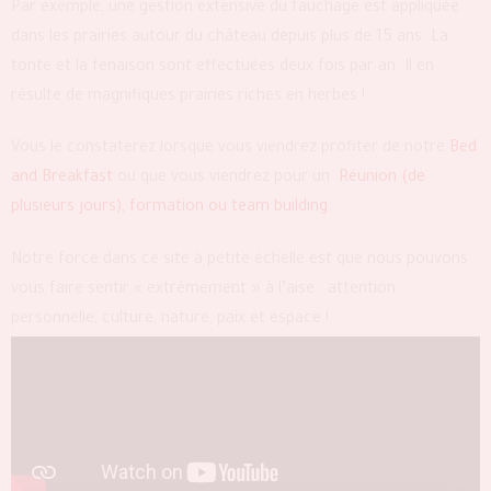
Par exemple, une gestion extensive du fauchage est appliquée
dans les prairies autour du château depuis plus de 15 ans. La
tonte et la fenaison sont effectuées deux fois par an. Il en
résulte de magnifiques prairies riches en herbes !
Vous le constaterez lorsque vous viendrez profiter de notre
Bed
and Breakfast
ou que vous viendrez pour un
Réunion (de
plusieurs jours), formation ou team building
.
Notre force dans ce site à petite échelle est que nous pouvons
vous faire sentir « extrêmement » à l’aise : attention
personnelle, culture, nature, paix et espace !