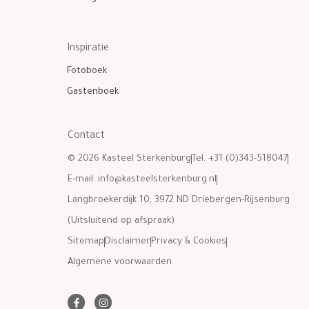
Inspiratie
Fotoboek
Gastenboek
Contact
© 2026 Kasteel Sterkenburg
Tel. +31 (0)343-518047
E-mail:
info@kasteelsterkenburg.nl
Langbroekerdijk 10, 3972 ND Driebergen-Rijsenburg
(Uitsluitend op afspraak)
Sitemap
Disclaimer
Privacy & Cookies
Algemene voorwaarden
F
I
a
n