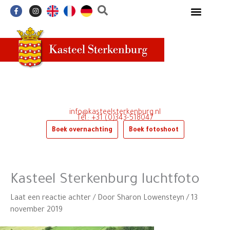
Ga
F
I
a
n
naar
c
s
e
t
de
b
a
o
g
inhoud
o
r
k
a
-
m
f
info@kasteelsterkenburg.nl
Tel.: +31 (0)343-518047
Boek overnachting
Boek fotoshoot
Kasteel Sterkenburg luchtfoto
Laat een reactie achter
/ Door
Sharon Lowensteyn
/
13
november 2019