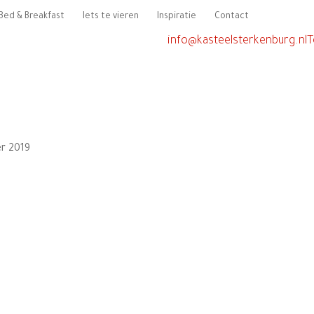
Bed & Breakfast
Iets te vieren
Inspiratie
Contact
info@kasteelsterkenburg.nl
T
r 2019