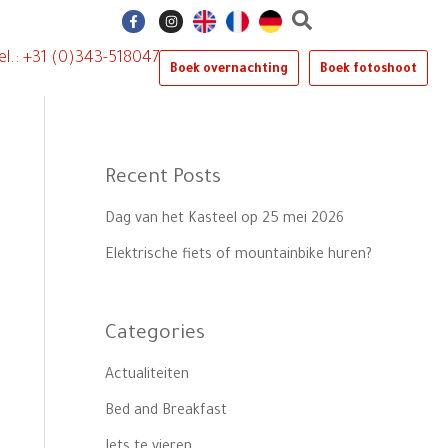
F
I
a
n
c
s
e
t
el.: +31 (0)343-518047
b
a
Boek overnachting
Boek fotoshoot
o
g
o
r
k
a
-
m
f
Recent Posts
Dag van het Kasteel op 25 mei 2026
Elektrische fiets of mountainbike huren?
Categories
Actualiteiten
Bed and Breakfast
Iets te vieren