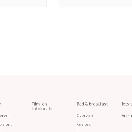
k
Film- en
Bed & breakfast
Iets 
fotolocatie
eren
Overzicht
Arra
gement
Kamers