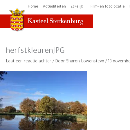
Ga
Home
Actualiteiten
Zakelijk
Film- en fotolocatie
naar
de
inhoud
herfstkleurenJPG
Laat een reactie achter
/ Door
Sharon Lowensteyn
/
13 novembe