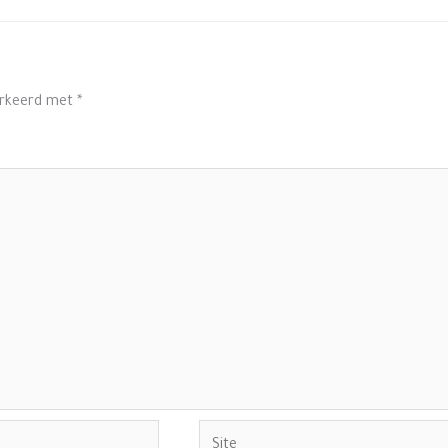
arkeerd met
*
Site