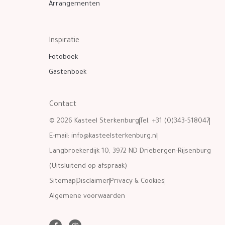
Arrangementen
Inspiratie
Fotoboek
Gastenboek
Contact
© 2026 Kasteel Sterkenburg
Tel. +31 (0)343-518047
E-mail:
info@kasteelsterkenburg.nl
Langbroekerdijk 10, 3972 ND Driebergen-Rijsenburg
(Uitsluitend op afspraak)
Sitemap
Disclaimer
Privacy & Cookies
Algemene voorwaarden
F
I