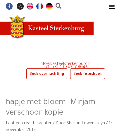
Ga
F
I
a
n
naar
c
s
e
t
de
b
a
o
g
inhoud
o
r
k
a
-
m
f
info@kasteelsterkenburg.nl
Tel.: +31 (0)343-518047
Boek overnachting
Boek fotoshoot
hapje met bloem. Mirjam
verschoor kopie
Laat een reactie achter
/ Door
Sharon Lowensteyn
/
13
november 2019