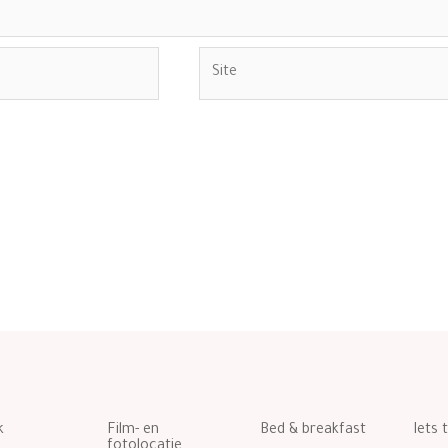
Site
k
Film- en
Bed & breakfast
Iets 
fotolocatie