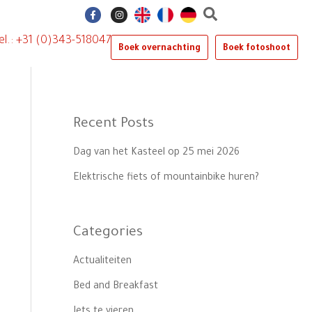
F
I
a
n
c
s
e
t
el.: +31 (0)343-518047
b
a
Boek overnachting
Boek fotoshoot
o
g
o
r
k
a
-
m
f
Recent Posts
Dag van het Kasteel op 25 mei 2026
Elektrische fiets of mountainbike huren?
Categories
Actualiteiten
Bed and Breakfast
Iets te vieren