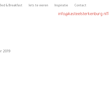
Bed & Breakfast
Iets te vieren
Inspiratie
Contact
info@kasteelsterkenburg.nl
T
r 2019