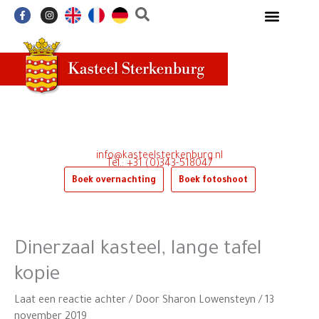
Ga
F
I
a
n
naar
c
s
e
t
de
b
a
o
g
inhoud
o
r
k
a
-
m
f
info@kasteelsterkenburg.nl
Tel.: +31 (0)343-518047
Boek overnachting
Boek fotoshoot
Dinerzaal kasteel, lange tafel
kopie
Laat een reactie achter
/ Door
Sharon Lowensteyn
/
13
november 2019