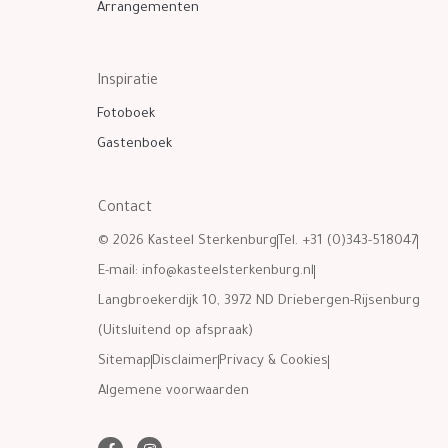
Arrangementen
Inspiratie
Fotoboek
Gastenboek
Contact
© 2026 Kasteel Sterkenburg
Tel. +31 (0)343-518047
E-mail:
info@kasteelsterkenburg.nl
Langbroekerdijk 10, 3972 ND Driebergen-Rijsenburg
(Uitsluitend op afspraak)
Sitemap
Disclaimer
Privacy & Cookies
Algemene voorwaarden
F
I