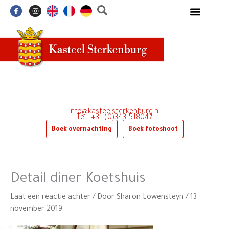
Ga
F
I
a
n
naar
c
s
e
t
de
b
a
o
g
inhoud
o
r
k
a
-
m
f
info@kasteelsterkenburg.nl
Tel.: +31 (0)343-518047
Boek overnachting
Boek fotoshoot
Detail diner Koetshuis
Laat een reactie achter
/ Door
Sharon Lowensteyn
/
13
november 2019