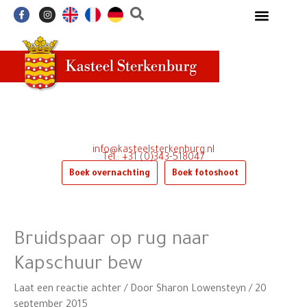
Ga
F
I
a
n
naar
c
s
e
t
de
b
a
o
g
inhoud
o
r
k
a
-
m
f
info@kasteelsterkenburg.nl
Tel.: +31 (0)343-518047
Boek overnachting
Boek fotoshoot
Bruidspaar op rug naar
Kapschuur bew
Laat een reactie achter
/ Door
Sharon Lowensteyn
/
20
september 2015