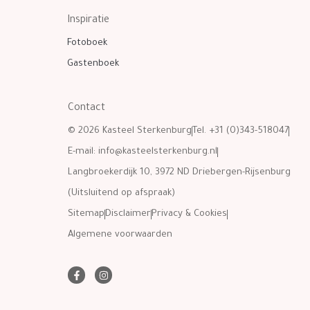
Inspiratie
Fotoboek
Gastenboek
Contact
© 2026 Kasteel Sterkenburg
Tel. +31 (0)343-518047
E-mail:
info@kasteelsterkenburg.nl
Langbroekerdijk 10, 3972 ND Driebergen-Rijsenburg
(Uitsluitend op afspraak)
Sitemap
Disclaimer
Privacy & Cookies
Algemene voorwaarden
F
I
a
n
c
s
e
t
b
a