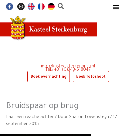
Ga
F
I
a
n
naar
c
s
e
t
de
b
a
o
g
inhoud
o
r
k
a
-
m
f
info@kasteelsterkenburg.nl
Tel.: +31 (0)343-518047
Boek overnachting
Boek fotoshoot
Bruidspaar op brug
Laat een reactie achter
/ Door
Sharon Lowensteyn
/
17
september 2015