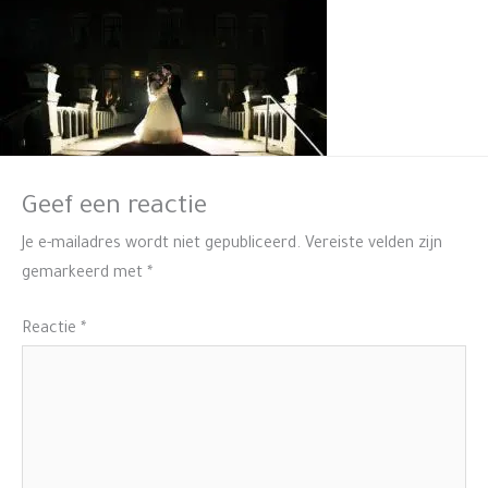
Geef een reactie
Je e-mailadres wordt niet gepubliceerd.
Vereiste velden zijn
gemarkeerd met
*
Reactie
*