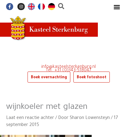
Ga
F
I
a
n
naar
c
s
e
t
de
b
a
o
g
inhoud
o
r
k
a
-
m
f
info@kasteelsterkenburg.nl
Tel.: +31 (0)343-518047
Boek overnachting
Boek fotoshoot
wijnkoeler met glazen
Laat een reactie achter
/ Door
Sharon Lowensteyn
/
17
september 2015