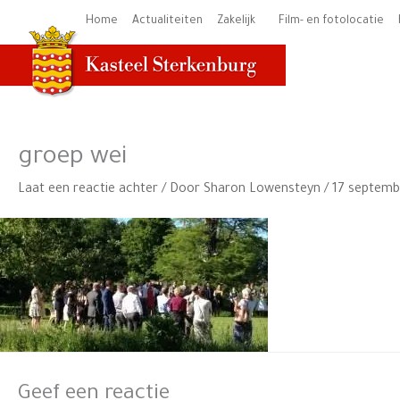
Ga
Home
Actualiteiten
Zakelijk
Film- en fotolocatie
naar
de
inhoud
groep wei
Laat een reactie achter
/ Door
Sharon Lowensteyn
/
17 septemb
Geef een reactie