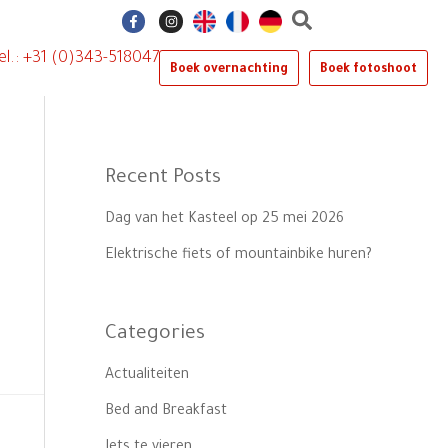
F
I
a
n
c
s
e
t
el.: +31 (0)343-518047
b
a
Boek overnachting
Boek fotoshoot
o
g
o
r
k
a
-
m
f
Recent Posts
Dag van het Kasteel op 25 mei 2026
Elektrische fiets of mountainbike huren?
Categories
Actualiteiten
Bed and Breakfast
Iets te vieren