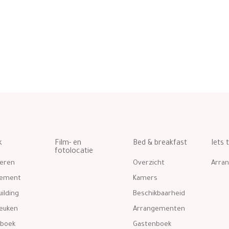
k
Film- en
Bed & breakfast
Iets 
fotolocatie
eren
Overzicht
Arra
gement
Kamers
ilding
Beschikbaarheid
euken
Arrangementen
boek
Gastenboek