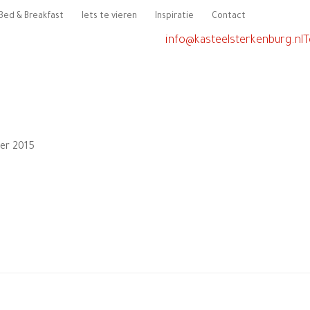
Bed & Breakfast
Iets te vieren
Inspiratie
Contact
info@kasteelsterkenburg.nl
T
er 2015