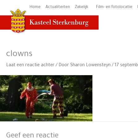
Ga
Home
Actualiteiten
Zakelijk
Film- en fotolocatie
naar
de
inhoud
clowns
Laat een reactie achter
/ Door
Sharon Lowensteyn
/
17 septemb
Geef een reactie