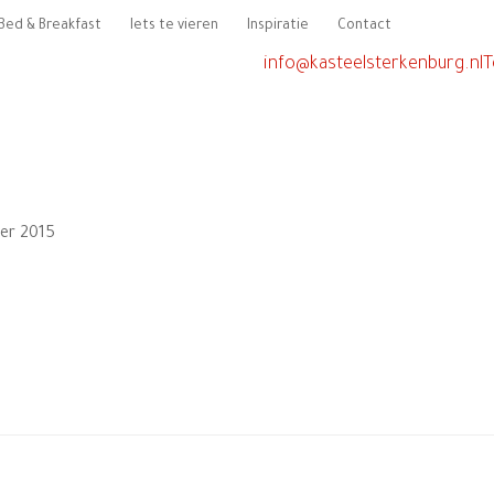
Bed & Breakfast
Iets te vieren
Inspiratie
Contact
info@kasteelsterkenburg.nl
T
er 2015