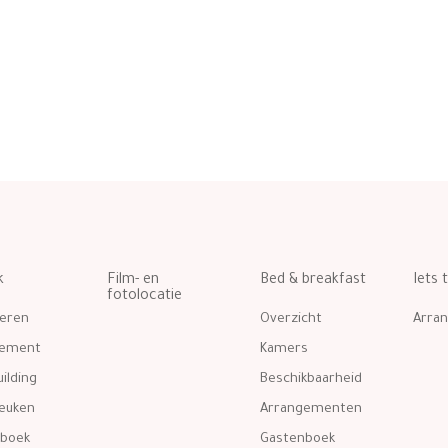
k
Film- en
Bed & breakfast
Iets 
fotolocatie
eren
Overzicht
Arra
gement
Kamers
ilding
Beschikbaarheid
euken
Arrangementen
boek
Gastenboek