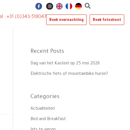
F
I
a
n
c
s
e
t
el.: +31 (0)343-518047
b
a
Boek overnachting
Boek fotoshoot
o
g
o
r
k
a
-
m
f
Recent Posts
Dag van het Kasteel op 25 mei 2026
Elektrische fiets of mountainbike huren?
Categories
Actualiteiten
Bed and Breakfast
Iets te vieren