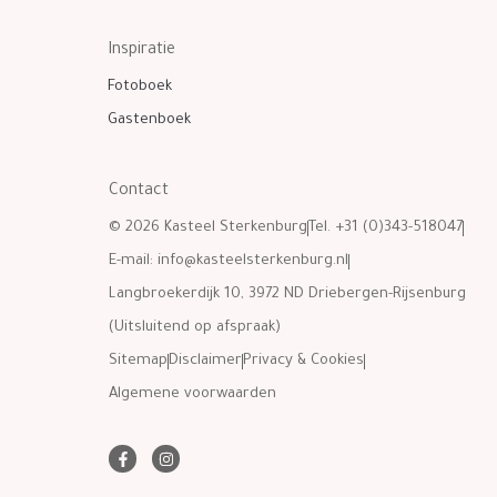
Inspiratie
Fotoboek
Gastenboek
Contact
© 2026 Kasteel Sterkenburg
Tel. +31 (0)343-518047
E-mail:
info@kasteelsterkenburg.nl
Langbroekerdijk 10, 3972 ND Driebergen-Rijsenburg
(Uitsluitend op afspraak)
Sitemap
Disclaimer
Privacy & Cookies
Algemene voorwaarden
F
I
a
n
c
s