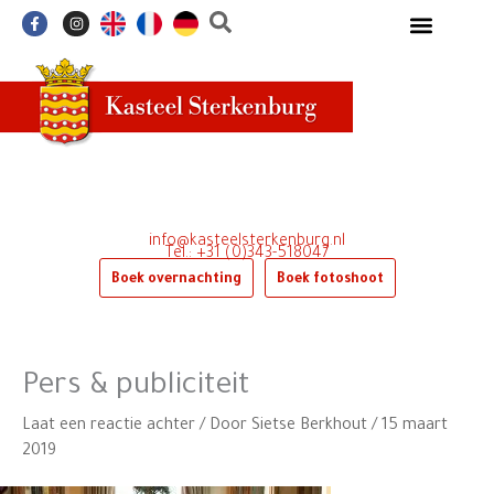
Ga
F
I
a
n
naar
c
s
e
t
de
b
a
o
g
inhoud
o
r
k
a
-
m
f
info@kasteelsterkenburg.nl
Tel.: +31 (0)343-518047
Boek overnachting
Boek fotoshoot
Pers & publiciteit
Laat een reactie achter
/ Door
Sietse Berkhout
/
15 maart
2019