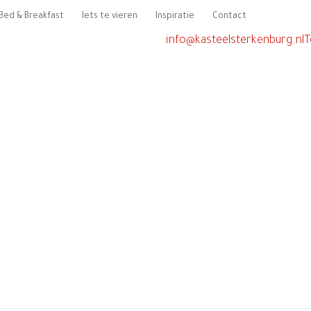
Bed & Breakfast
Iets te vieren
Inspiratie
Contact
info@kasteelsterkenburg.nl
T