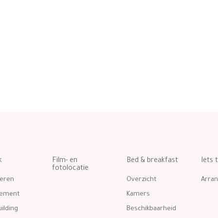
k
Film- en
Bed & breakfast
Iets 
fotolocatie
eren
Overzicht
Arra
gement
Kamers
ilding
Beschikbaarheid