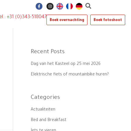
F
I
a
n
c
s
e
t
el.: +31 (0)343-518047
b
a
Boek overnachting
Boek fotoshoot
o
g
o
r
k
a
-
m
f
Recent Posts
Dag van het Kasteel op 25 mei 2026
Elektrische fiets of mountainbike huren?
Categories
Actualiteiten
Bed and Breakfast
Iets te vieren