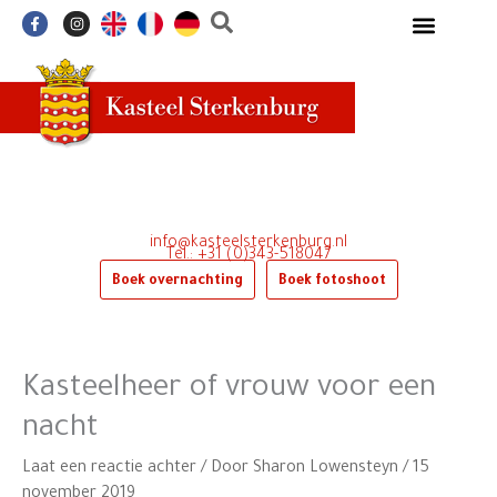
Ga
F
I
a
n
naar
c
s
e
t
de
b
a
o
g
inhoud
o
r
k
a
-
m
f
info@kasteelsterkenburg.nl
Tel.: +31 (0)343-518047
Boek overnachting
Boek fotoshoot
Kasteelheer of vrouw voor een
nacht
Laat een reactie achter
/ Door
Sharon Lowensteyn
/
15
november 2019