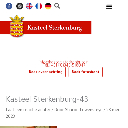
Ga
F
I
a
n
naar
c
s
e
t
de
b
a
o
g
inhoud
o
r
k
a
-
m
f
info@kasteelsterkenburg.nl
Tel.: +31 (0)343-518047
Boek overnachting
Boek fotoshoot
Kasteel Sterkenburg-43
Laat een reactie achter
/ Door
Sharon Lowensteyn
/
28 mei
2023