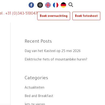
F
I
a
n
c
s
e
t
el.: +31 (0)343-518047
b
a
Boek overnachting
Boek fotoshoot
o
g
o
r
k
a
-
m
f
Recent Posts
Dag van het Kasteel op 25 mei 2026
Elektrische fiets of mountainbike huren?
Categories
Actualiteiten
Bed and Breakfast
Iets te vieren