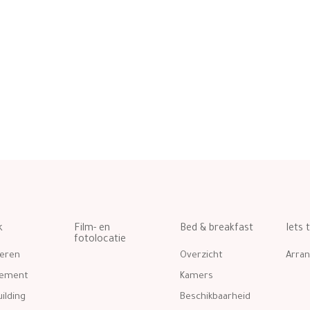
k
Film- en
Bed & breakfast
Iets 
fotolocatie
eren
Overzicht
Arra
gement
Kamers
ilding
Beschikbaarheid