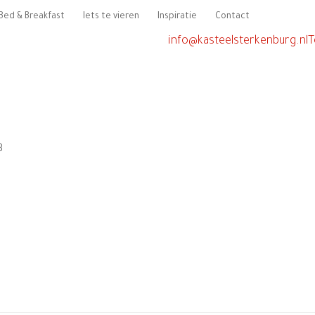
Bed & Breakfast
Iets te vieren
Inspiratie
Contact
info@kasteelsterkenburg.nl
T
3