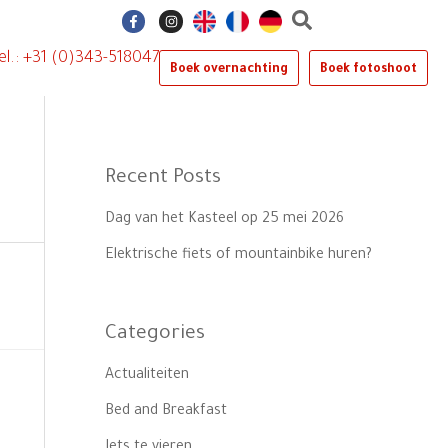
F
I
a
n
c
s
e
t
el.: +31 (0)343-518047
b
a
Boek overnachting
Boek fotoshoot
o
g
o
r
k
a
-
m
f
Recent Posts
Dag van het Kasteel op 25 mei 2026
Elektrische fiets of mountainbike huren?
Categories
Actualiteiten
Bed and Breakfast
Iets te vieren