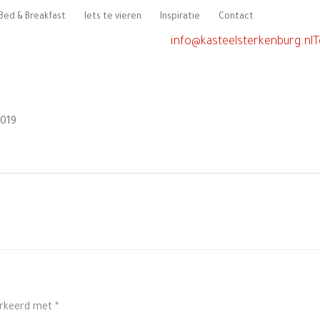
Bed & Breakfast
Iets te vieren
Inspiratie
Contact
info@kasteelsterkenburg.nl
T
2019
arkeerd met
*