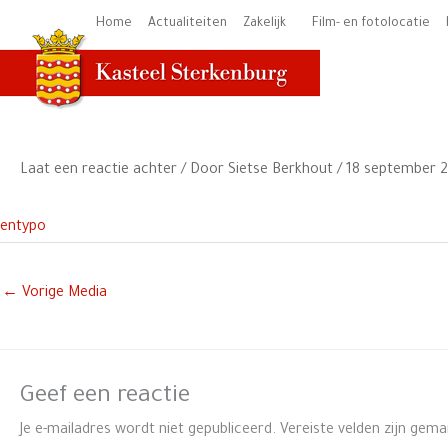
Ga
Home
Actualiteiten
Zakelijk
Film- en fotolocatie
naar
de
inhoud
Laat een reactie achter
/ Door
Sietse Berkhout
/
18 september 
entypo
←
Vorige Media
Geef een reactie
Je e-mailadres wordt niet gepubliceerd.
Vereiste velden zijn gem