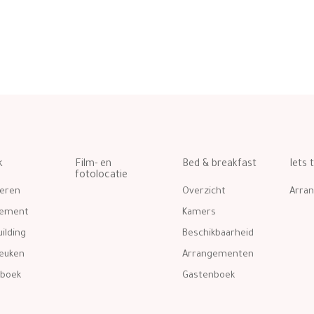
k
Film- en
Bed & breakfast
Iets 
fotolocatie
eren
Overzicht
Arra
gement
Kamers
ilding
Beschikbaarheid
euken
Arrangementen
boek
Gastenboek