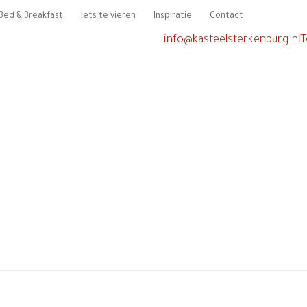
Bed & Breakfast
Iets te vieren
Inspiratie
Contact
info@kasteelsterkenburg.nl
T