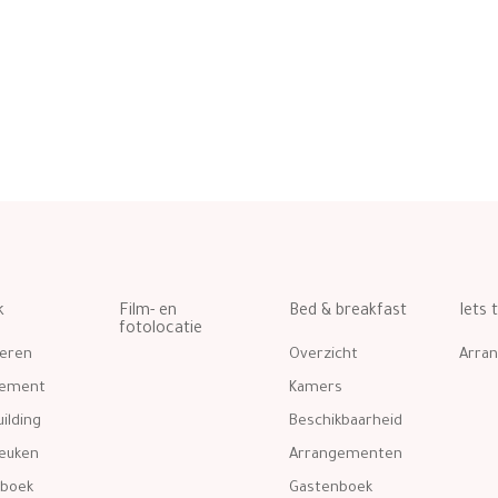
k
Film- en
Bed & breakfast
Iets 
fotolocatie
eren
Overzicht
Arra
gement
Kamers
ilding
Beschikbaarheid
euken
Arrangementen
boek
Gastenboek