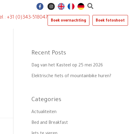
F
I
a
n
c
s
e
t
el.: +31 (0)343-518047
b
a
Boek overnachting
Boek fotoshoot
o
g
o
r
k
a
-
m
f
Recent Posts
Dag van het Kasteel op 25 mei 2026
Elektrische fiets of mountainbike huren?
Categories
Actualiteiten
Bed and Breakfast
Iets te vieren