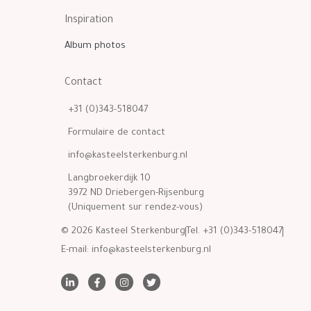
Inspiration
Album photos
Contact
+31 (0)343-518047
Formulaire de contact
info@kasteelsterkenburg.nl
Langbroekerdijk 10
3972 ND Driebergen-Rijsenburg
(Uniquement sur rendez-vous)
© 2026 Kasteel Sterkenburg
Tel. +31 (0)343-518047
E-mail:
info@kasteelsterkenburg.nl
L
F
I
T
i
a
n
w
n
c
s
i
k
e
t
t