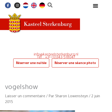
Aller
F
I
a
n
au
c
s
e
t
contenu
b
a
o
g
o
r
k
a
-
m
f
info@kasteelsterkenburg.nl
Tél. : +31 (0)343-518047
Réserver une nuitée
Réserver une séance photo
vogelshow
Laisser un commentaire
/ Par
Sharon Lowensteyn
/
2 juin
2015