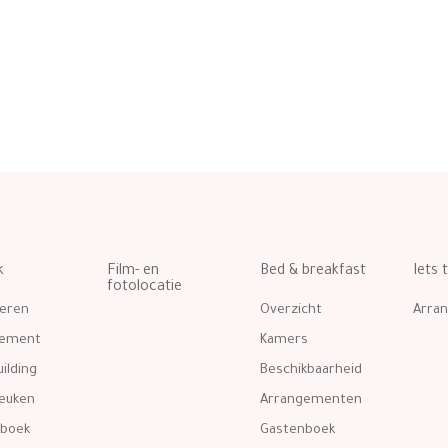
k
Film- en
Bed & breakfast
Iets 
fotolocatie
eren
Overzicht
Arra
gement
Kamers
ilding
Beschikbaarheid
euken
Arrangementen
boek
Gastenboek