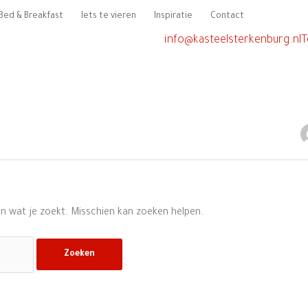
Bed & Breakfast
Iets te vieren
Inspiratie
Contact
info@kasteelsterkenburg.nl
T
en wat je zoekt. Misschien kan zoeken helpen.