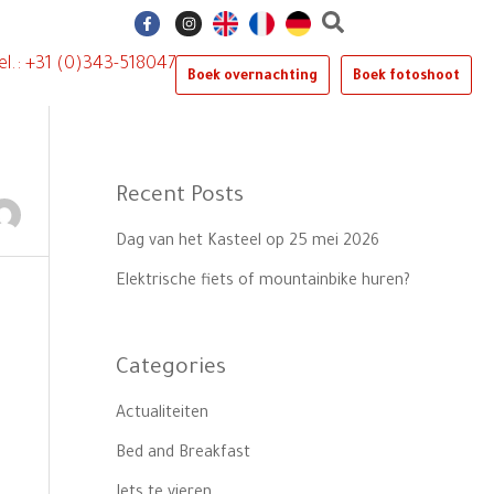
F
I
a
n
c
s
e
t
el.: +31 (0)343-518047
b
a
Boek overnachting
Boek fotoshoot
o
g
o
r
k
a
-
m
f
Recent Posts
Dag van het Kasteel op 25 mei 2026
Elektrische fiets of mountainbike huren?
Categories
Actualiteiten
Bed and Breakfast
Iets te vieren