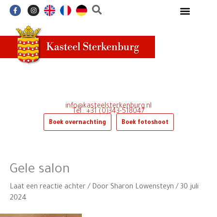
Ga
F
I
a
n
naar
c
s
e
t
de
b
a
o
g
inhoud
o
r
k
a
-
m
f
info@kasteelsterkenburg.nl
Tel.: +31 (0)343-518047
Boek overnachting
Boek fotoshoot
Gele salon
Laat een reactie achter
/ Door
Sharon Lowensteyn
/
30 juli
2024