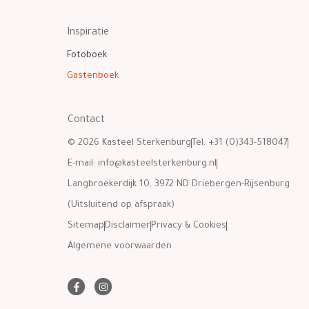
Inspiratie
Fotoboek
Gastenboek
Contact
© 2026 Kasteel Sterkenburg
Tel. +31 (0)343-518047
E-mail:
info@kasteelsterkenburg.nl
Langbroekerdijk 10, 3972 ND Driebergen-Rijsenburg
(Uitsluitend op afspraak)
Sitemap
Disclaimer
Privacy & Cookies
Algemene voorwaarden
F
I
a
n
c
s