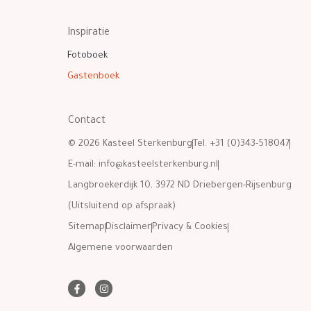
Inspiratie
Fotoboek
Gastenboek
Contact
© 2026 Kasteel Sterkenburg
Tel. +31 (0)343-518047
E-mail:
info@kasteelsterkenburg.nl
Langbroekerdijk 10, 3972 ND Driebergen-Rijsenburg
(Uitsluitend op afspraak)
Sitemap
Disclaimer
Privacy & Cookies
Algemene voorwaarden
F
I
a
n
c
s