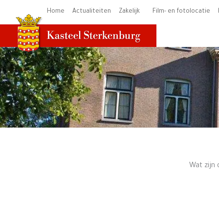
Ga
Home
Actualiteiten
Zakelijk
Film- en fotolocatie
naar
de
inhoud
Wat zijn 