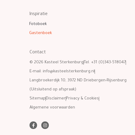
Inspiratie
Fotoboek
Gastenboek
Contact
© 2026 Kasteel Sterkenburg
Tel. +31 (0)343-518047
E-mail:
info@kasteelsterkenburg.nl
Langbroekerdijk 10, 3972 ND Driebergen-Rijsenburg
(Uitsluitend op afspraak)
Sitemap
Disclaimer
Privacy & Cookies
Algemene voorwaarden
F
I
a
n
c
s