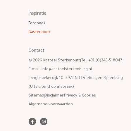
Inspiratie
Fotoboek
Gastenboek
Contact
© 2026 Kasteel Sterkenburg
Tel. +31 (0)343-518047
E-mail:
info@kasteelsterkenburg.nl
Langbroekerdijk 10, 3972 ND Driebergen-Rijsenburg
(Uitsluitend op afspraak)
Sitemap
Disclaimer
Privacy & Cookies
Algemene voorwaarden
F
I
a
n
c
s