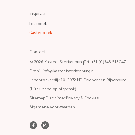
Inspiratie
Fotoboek
Gastenboek
Contact
© 2026 Kasteel Sterkenburg
Tel. +31 (0)343-518047
E-mail:
info@kasteelsterkenburg.nl
Langbroekerdijk 10, 3972 ND Driebergen-Rijsenburg
(Uitsluitend op afspraak)
Sitemap
Disclaimer
Privacy & Cookies
Algemene voorwaarden
F
I
a
n
c
s