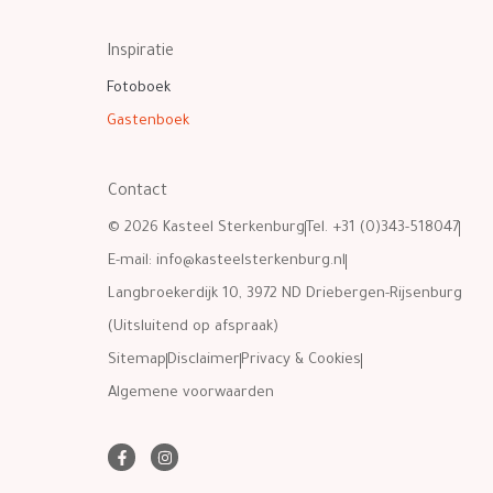
Inspiratie
Fotoboek
Gastenboek
Contact
© 2026 Kasteel Sterkenburg
Tel. +31 (0)343-518047
E-mail:
info@kasteelsterkenburg.nl
Langbroekerdijk 10, 3972 ND Driebergen-Rijsenburg
(Uitsluitend op afspraak)
Sitemap
Disclaimer
Privacy & Cookies
Algemene voorwaarden
F
I
a
n
c
s