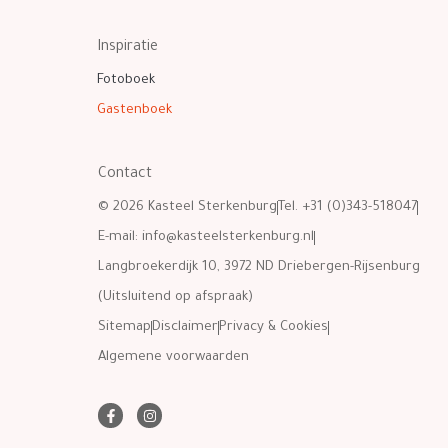
Inspiratie
Fotoboek
Gastenboek
Contact
© 2026 Kasteel Sterkenburg
Tel. +31 (0)343-518047
E-mail:
info@kasteelsterkenburg.nl
Langbroekerdijk 10, 3972 ND Driebergen-Rijsenburg
(Uitsluitend op afspraak)
Sitemap
Disclaimer
Privacy & Cookies
Algemene voorwaarden
F
I
a
n
c
s