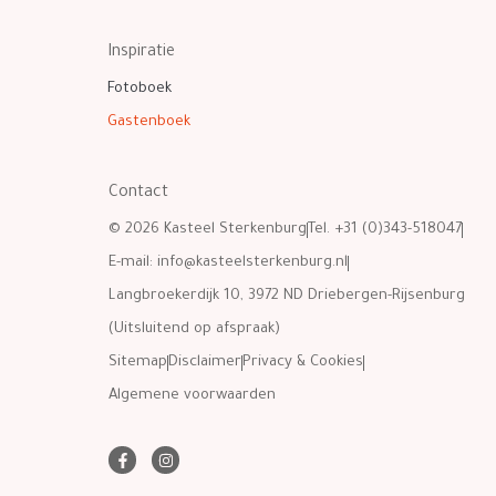
Inspiratie
Fotoboek
Gastenboek
Contact
© 2026 Kasteel Sterkenburg
Tel. +31 (0)343-518047
E-mail:
info@kasteelsterkenburg.nl
Langbroekerdijk 10, 3972 ND Driebergen-Rijsenburg
(Uitsluitend op afspraak)
Sitemap
Disclaimer
Privacy & Cookies
Algemene voorwaarden
F
I
a
n
c
s