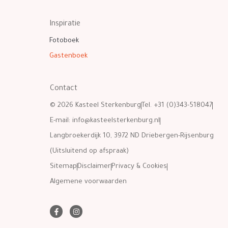
Inspiratie
Fotoboek
Gastenboek
Contact
© 2026 Kasteel Sterkenburg
Tel. +31 (0)343-518047
E-mail:
info@kasteelsterkenburg.nl
Langbroekerdijk 10, 3972 ND Driebergen-Rijsenburg
(Uitsluitend op afspraak)
Sitemap
Disclaimer
Privacy & Cookies
Algemene voorwaarden
F
I
a
n
c
s