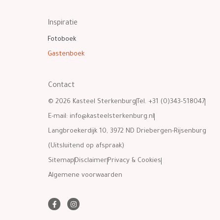
Inspiratie
Fotoboek
Gastenboek
Contact
© 2026 Kasteel Sterkenburg
Tel. +31 (0)343-518047
E-mail:
info@kasteelsterkenburg.nl
Langbroekerdijk 10, 3972 ND Driebergen-Rijsenburg
(Uitsluitend op afspraak)
Sitemap
Disclaimer
Privacy & Cookies
Algemene voorwaarden
F
I
a
n
c
s