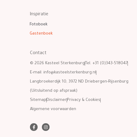
Inspiratie
Fotoboek
Gastenboek
Contact
© 2026 Kasteel Sterkenburg
Tel. +31 (0)343-518047
E-mail:
info@kasteelsterkenburg.nl
Langbroekerdijk 10, 3972 ND Driebergen-Rijsenburg
(Uitsluitend op afspraak)
Sitemap
Disclaimer
Privacy & Cookies
Algemene voorwaarden
F
I
a
n
c
s