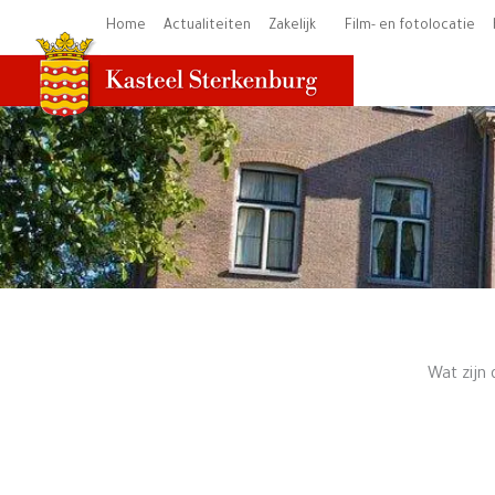
Ga
Home
Actualiteiten
Zakelijk
Film- en fotolocatie
naar
de
inhoud
Wat zijn 