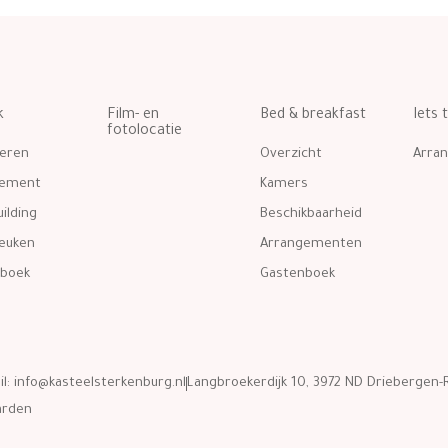
k
Film- en
Bed & breakfast
Iets 
fotolocatie
eren
Overzicht
Arra
gement
Kamers
ilding
Beschikbaarheid
euken
Arrangementen
boek
Gastenboek
il:
info@kasteelsterkenburg.nl
Langbroekerdijk 10, 3972 ND Driebergen-R
arden