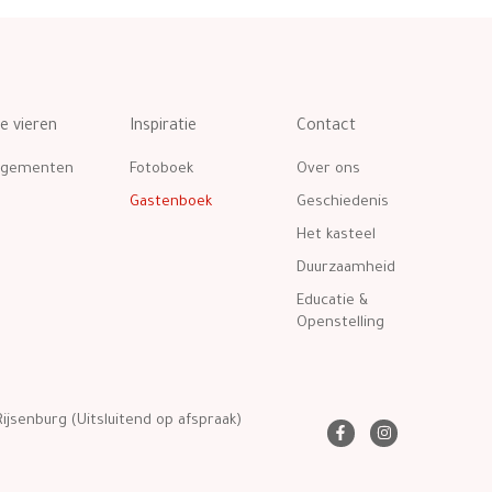
te vieren
Inspiratie
Contact
ngementen
Fotoboek
Over ons
Gastenboek
Geschiedenis
Het kasteel
Duurzaamheid
Educatie &
Openstelling
ijsenburg (Uitsluitend op afspraak)
F
I
a
n
c
s
e
t
b
a