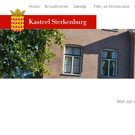
Ga
Home
Actualiteiten
Zakelijk
Film- en fotolocatie
naar
de
inhoud
Wat zijn 