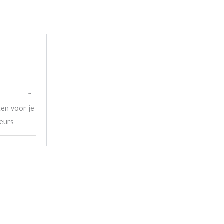
Wissel
…
deze
ken voor je
metabox.
seurs