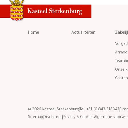
Home
Actualiteiten
Zakelij
Vergad
Arran
Teambu
Onze k
Gasten
© 2026 Kasteel Sterkenburg
Tel. +31 (0)343-518047
E-ma
Sitemap
Disclaimer
Privacy & Cookies
Algemene voorwa