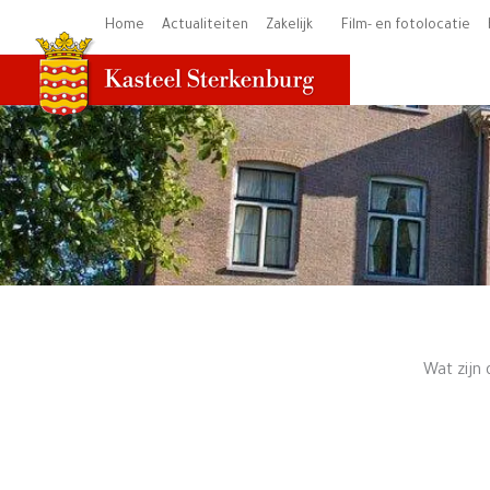
Ga
Home
Actualiteiten
Zakelijk
Film- en fotolocatie
naar
de
inhoud
Wat zijn 