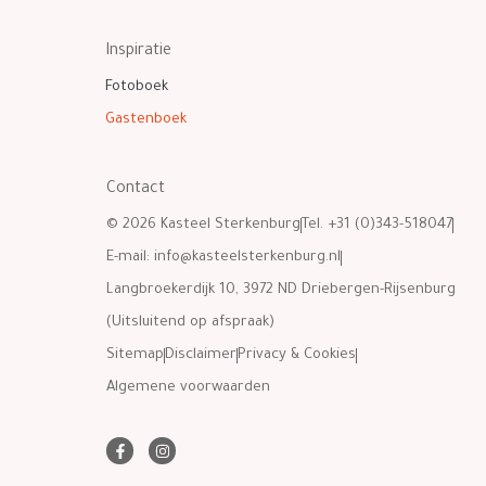
Inspiratie
Fotoboek
Gastenboek
Contact
© 2026 Kasteel Sterkenburg
Tel. +31 (0)343-518047
E-mail:
info@kasteelsterkenburg.nl
Langbroekerdijk 10, 3972 ND Driebergen-Rijsenburg
(Uitsluitend op afspraak)
Sitemap
Disclaimer
Privacy & Cookies
Algemene voorwaarden
F
I
a
n
c
s