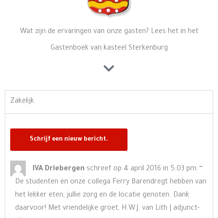
Wat zijn de ervaringen van onze gasten? Lees het in het
Gastenboek van kasteel Sterkenburg
Zakelijk
Wisse
…
IVA Driebergen
schreef op
4 april 2016
in
5:03 pm
deze
De studenten en onze collega Ferry Barendregt hebben van
meta
het lekker eten, jullie zorg en de locatie genoten. Dank
daarvoor! Met vriendelijke groet, H.W.J. van Lith | adjunct-