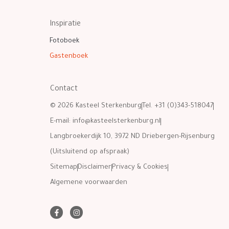
Inspiratie
Fotoboek
Gastenboek
Contact
© 2026 Kasteel Sterkenburg
Tel. +31 (0)343-518047
E-mail:
info@kasteelsterkenburg.nl
Langbroekerdijk 10, 3972 ND Driebergen-Rijsenburg
(Uitsluitend op afspraak)
Sitemap
Disclaimer
Privacy & Cookies
Algemene voorwaarden
F
I
a
n
c
s