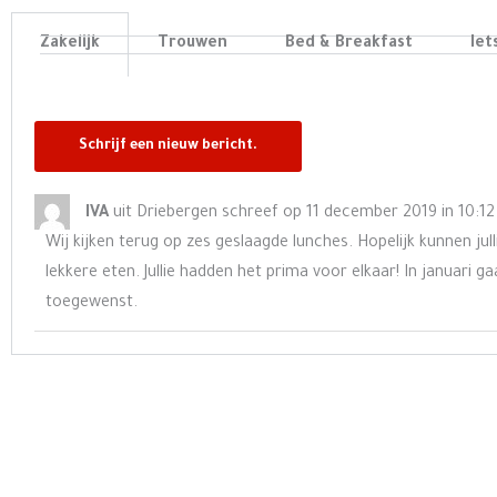
Zakelijk
Trouwen
Bed & Breakfast
Iet
IVA
uit
Driebergen
schreef op
11 december 2019
in
10:1
Wij kijken terug op zes geslaagde lunches. Hopelijk kunnen jull
lekkere eten. Jullie hadden het prima voor elkaar! In januari
toegewenst.