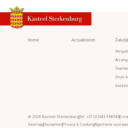
Home
Actualiteiten
Zakelij
Vergad
Arran
Teambu
Onze k
Gasten
© 2026 Kasteel Sterkenburg
Tel. +31 (0)343-518047
E-ma
Sitemap
Disclaimer
Privacy & Cookies
Algemene voorwa