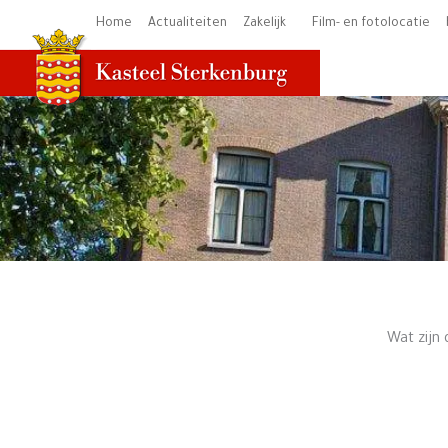
Ga
Home
Actualiteiten
Zakelijk
Film- en fotolocatie
naar
de
inhoud
Wat zijn 