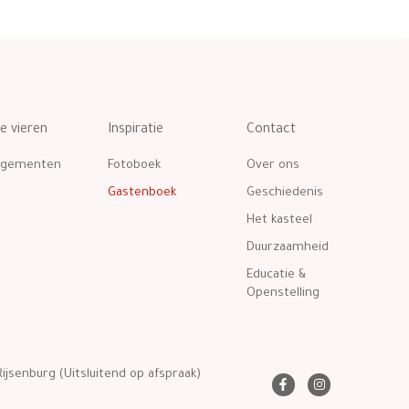
te vieren
Inspiratie
Contact
ngementen
Fotoboek
Over ons
Gastenboek
Geschiedenis
Het kasteel
Duurzaamheid
Educatie &
Openstelling
ijsenburg (Uitsluitend op afspraak)
F
I
a
n
c
s