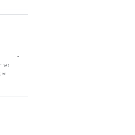
Wissel
…
deze
r het
metabox.
agen