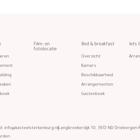
k
Film- en
Bed & breakfast
Iets 
fotolocatie
eren
Overzicht
Arra
gement
Kamers
ilding
Beschikbaarheid
euken
Arrangementen
boek
Gastenboek
il:
info@kasteelsterkenburg.nl
Langbroekerdijk 10, 3972 ND Driebergen-R
arden