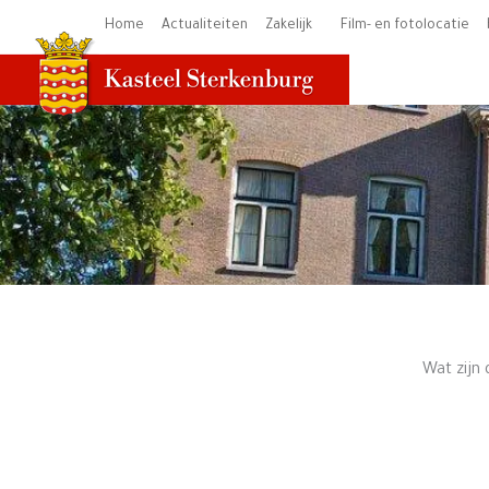
Ga
Home
Actualiteiten
Zakelijk
Film- en fotolocatie
naar
de
inhoud
Wat zijn 