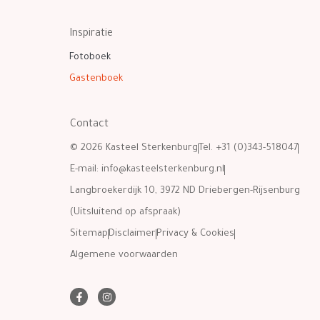
Inspiratie
Fotoboek
Gastenboek
Contact
© 2026 Kasteel Sterkenburg
Tel. +31 (0)343-518047
E-mail:
info@kasteelsterkenburg.nl
Langbroekerdijk 10, 3972 ND Driebergen-Rijsenburg
(Uitsluitend op afspraak)
Sitemap
Disclaimer
Privacy & Cookies
Algemene voorwaarden
F
I
a
n
c
s