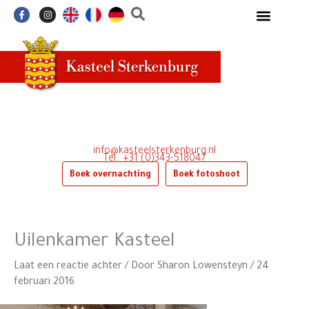
Ga
F
I
a
n
naar
c
s
e
t
de
b
a
o
g
inhoud
o
r
k
a
-
m
f
info@kasteelsterkenburg.nl
Tel.: +31 (0)343-518047
Boek overnachting
Boek fotoshoot
Uilenkamer Kasteel
Laat een reactie achter
/ Door
Sharon Lowensteyn
/
24
februari 2016