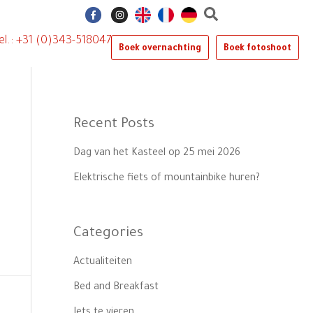
F
I
a
n
c
s
e
t
el.: +31 (0)343-518047
b
a
Boek overnachting
Boek fotoshoot
o
g
o
r
k
a
-
m
f
Recent Posts
Dag van het Kasteel op 25 mei 2026
Elektrische fiets of mountainbike huren?
Categories
Actualiteiten
Bed and Breakfast
Iets te vieren