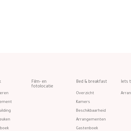
k
Film- en
Bed & breakfast
Iets 
fotolocatie
eren
Overzicht
Arra
gement
Kamers
ilding
Beschikbaarheid
euken
Arrangementen
boek
Gastenboek