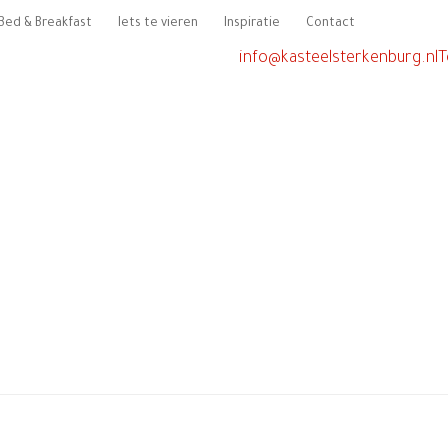
Bed & Breakfast
Iets te vieren
Inspiratie
Contact
info@kasteelsterkenburg.nl
T